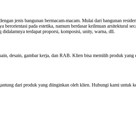
l, dengan jenis bangunan bermacam-macam. Mulai dari bangunan residen
 berorientasi pada estetika, namum berdasar keilmuan arsitektural sec
didalamnya terdapat proporsi, komposisi, unity, warna, dll.
esain, desain, gambar kerja, dan RAB. Klien bisa memilih produk yang
antung dari produk yang diinginkan oleh klien. Hubungi kami untuk ke